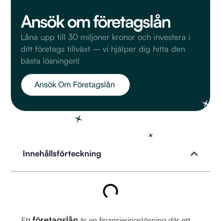
Ansök om företagslån
Låna upp till 30 miljoner kronor och investera i
ditt företags tillväxt – vi hjälper dig hitta den
bästa lösningen!
Ansök Om Företagslån
Innehållsförteckning
företagslån
Ett
är en finansieringslösning där ett