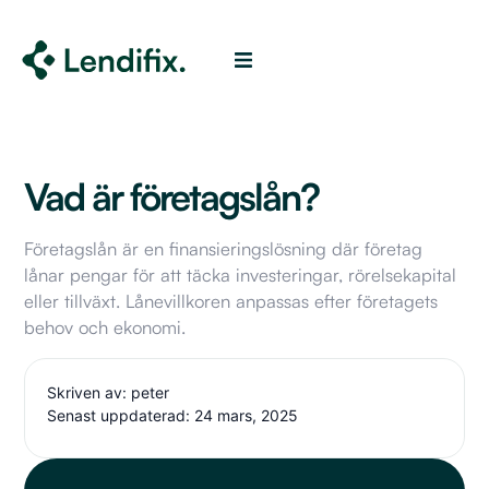
Vad är företagslån?
Företagslån är en finansieringslösning där företag
lånar pengar för att täcka investeringar, rörelsekapital
eller tillväxt. Lånevillkoren anpassas efter företagets
behov och ekonomi.
Skriven av: peter
Senast uppdaterad: 24 mars, 2025