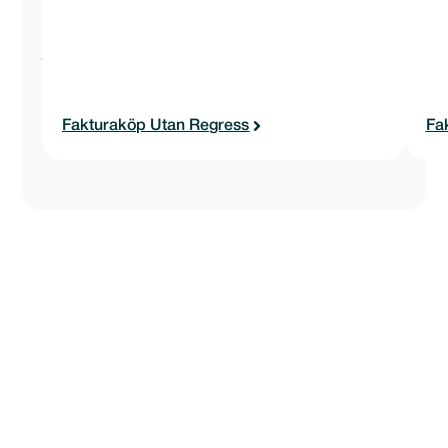
bäst
för
just
din
verksamhet.
Fakturaköp Utan Regress
Fa