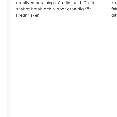
av
utebliven betalning från din kund. Du får
kr
av
snabbt betalt och slipper oroa dig för
fak
factoring,
factoring
kreditrisken.
dit
anpassade
efter
olika
företags
behov
och
önskemål.
Vi
hjälper
dig
att
välja
den
lösning
som
passar