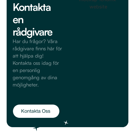
Kontakta
en
rådgivare
Har du frågor? Våra
rådgivare finns här för
att hjälpa dig!
Kontakta oss idag för
en personlig
genomgång av dina
möjligheter.
Kontakta Oss