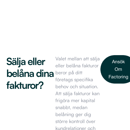
Sälja eller
Valet mellan att sälja
Ansök
eller belåna fakturor
belåna dina
Om
beror på ditt
Factoring
företags specifika
fakturor?
behov och situation.
Att sälja fakturor kan
frigöra mer kapital
snabbt, medan
belåning ger dig
större kontroll över
kundrelationer och