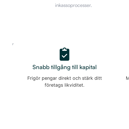
inkassoprocesser.
Fördelar
Factoring
är
med
en
effektiv
Snabb tillgång till kapital
factoring
lösning
Frigör pengar direkt och stärk ditt
M
för
företags likviditet.
att
förbättra
ditt
företags
kassaflöde
och
skapa