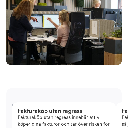
Olika
Det
Fakturaköp utan regress
Fa
finns
typer
Fakturaköp utan regress innebär att vi
Fa
flera
köper dina fakturor och tar över risken för
säl
typer