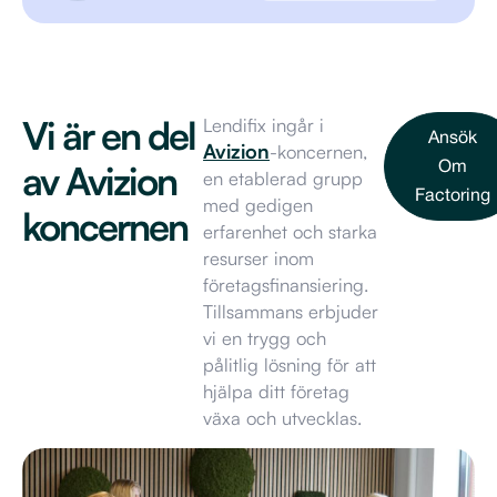
Vi är en del
Lendifix ingår i
Ansök
Avizion
-koncernen,
av Avizion
Om
en etablerad grupp
Factoring
med gedigen
koncernen
erfarenhet och starka
resurser inom
företagsfinansiering.
Tillsammans erbjuder
vi en trygg och
pålitlig lösning för att
hjälpa ditt företag
växa och utvecklas.