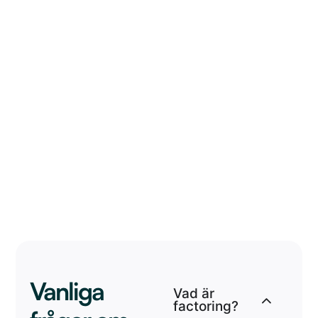
finansiell
stabilitet.
Här
är
några
av
de
viktigaste
fördelarna:
Vanliga
Vad är
factoring?