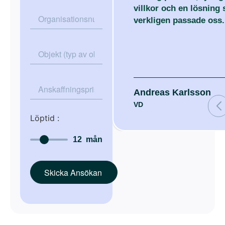
villkor och en lösning
partner vi litar på.
verkligen passade oss.
enkel och smidi
vårt arbetsflöde
Erik Sjöberg
Peter Nordin
VD
Maria Lindström
VD
Andreas Karlsson
Ekonomichef
VD
Löptid :
12
mån
Skicka Ansökan