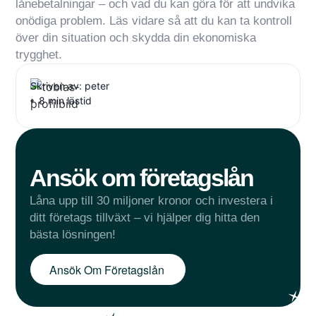
lånebetalningar – och vad du kan göra för att undvika
onödiga problem. Läs vidare så att du kan ta kontroll
över din situation och skydda din ekonomiska
trygghet.
Skriven av: peter
8 min lästid
Ansök om företagslån
Låna upp till 30 miljoner kronor och investera i
ditt företags tillväxt – vi hjälper dig hitta den
bästa lösningen!
Ansök Om Företagslån