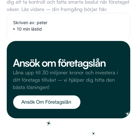
dig att ta kontroll och fatta smarta beslut när företaget
växer. Läs vidare – din framgång börjar här.
Skriven av: peter
10 min lästid
Ansök om företagslån
Låna upp till 30 miljoner kronor och investera i
ditt företags tillväxt – vi hjälper dig hitta den
bästa lösningen!
Ansök Om Företagslån