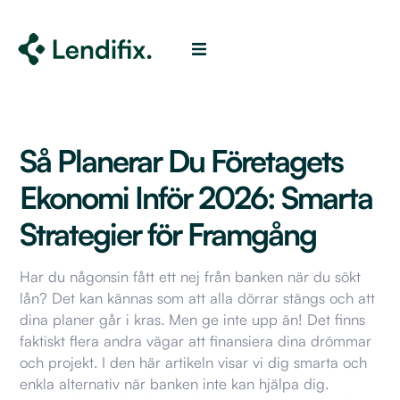
Så Planerar Du Företagets
Ekonomi Inför 2026: Smarta
Strategier för Framgång
Har du någonsin fått ett nej från banken när du sökt
lån? Det kan kännas som att alla dörrar stängs och att
dina planer går i kras. Men ge inte upp än! Det finns
faktiskt flera andra vägar att finansiera dina drömmar
och projekt. I den här artikeln visar vi dig smarta och
enkla alternativ när banken inte kan hjälpa dig.