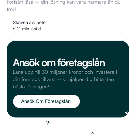
Fortsätt läsa – din lösning kan vara närmare än du
tror!
Skriven av: peter
11 min lästid
Ansök om företagslån
Låna upp till 30 miljoner kronor och investera i
ditt företags tillväxt – vi hjälper dig hitta den
bästa lösningen!
Ansök Om Företagslån