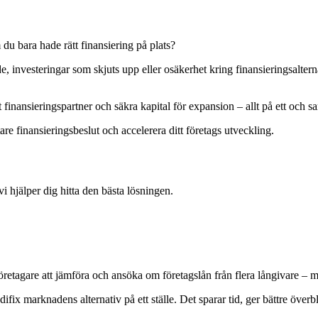
du bara hade rätt finansiering på plats?
 investeringar som skjuts upp eller osäkerhet kring finansieringsalternat
t finansieringspartner och säkra kapital för expansion – allt på ett och s
tare finansieringsbeslut och accelerera ditt företags utveckling.
 vi hjälper dig hitta den bästa lösningen.
 företagare att jämföra och ansöka om företagslån från flera långivare –
ifix marknadens alternativ på ett ställe. Det sparar tid, ger bättre överbl