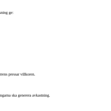
sning ge:
rrens pressar villkoren.
 pengarna ska generera avkastning.