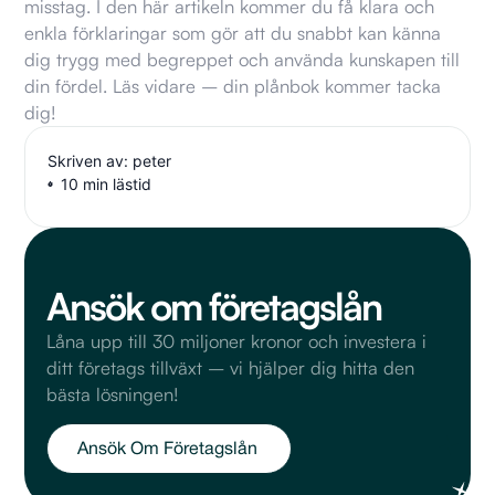
misstag. I den här artikeln kommer du få klara och
enkla förklaringar som gör att du snabbt kan känna
dig trygg med begreppet och använda kunskapen till
din fördel. Läs vidare – din plånbok kommer tacka
dig!
Skriven av: peter
10 min lästid
Ansök om företagslån
Låna upp till 30 miljoner kronor och investera i
ditt företags tillväxt – vi hjälper dig hitta den
bästa lösningen!
Ansök Om Företagslån