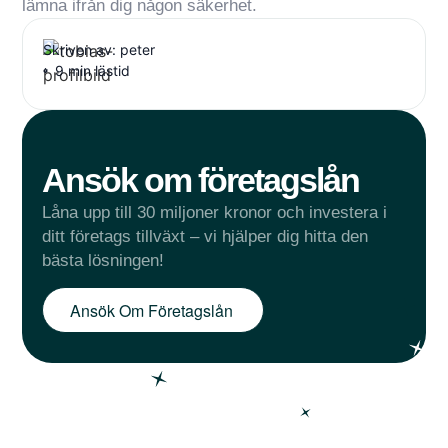
lämna ifrån dig någon säkerhet.
Skriven av: peter
9 min lästid
Ansök om företagslån
Låna upp till 30 miljoner kronor och investera i
ditt företags tillväxt – vi hjälper dig hitta den
bästa lösningen!
Ansök Om Företagslån